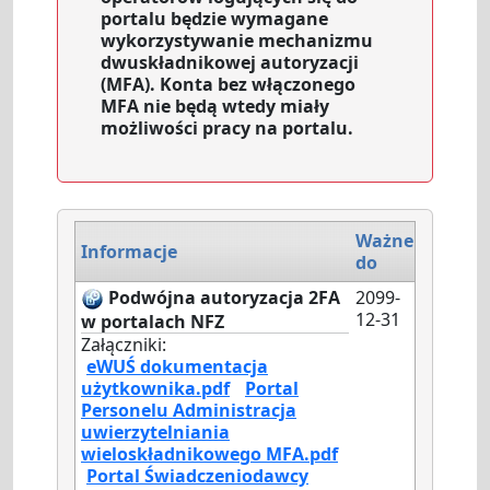
portalu będzie wymagane
wykorzystywanie mechanizmu
dwuskładnikowej autoryzacji
(MFA). Konta bez włączonego
MFA nie będą wtedy miały
możliwości pracy na portalu.
Ważne
Informacje
do
Podwójna autoryzacja 2FA
2099-
12-31
w portalach NFZ
Załączniki:
eWUŚ dokumentacja
użytkownika.pdf
Portal
Personelu Administracja
uwierzytelniania
wieloskładnikowego MFA.pdf
Portal Świadczeniodawcy